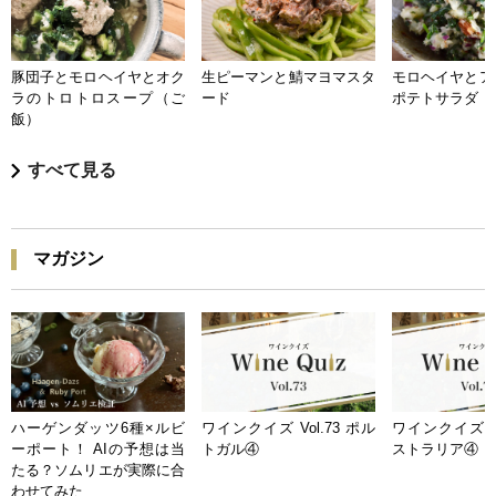
豚団子とモロヘイヤとオク
生ピーマンと鯖マヨマスタ
モロヘイヤとア
ラのトロトロスープ（ご
ード
ポテトサラダ
飯）
すべて見る
マガジン
ハーゲンダッツ6種×ルビ
ワインクイズ Vol.73 ポル
ワインクイズ Vo
ーポート！ AIの予想は当
トガル④
ストラリア④
たる？ソムリエが実際に合
わせてみた