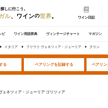
を探しに行こう。
の
ガル
、ワイン
世界
。
ワイン日記
シピ
ワイン用語辞典
ヴィンテージチャート
マガジン
イタリア
フリウリ ヴェネツィア・ジューリア
クリン
する
ペアリングを
記録する
ペアリン
 ヴェネツィア・ジューリア ゴリツィア