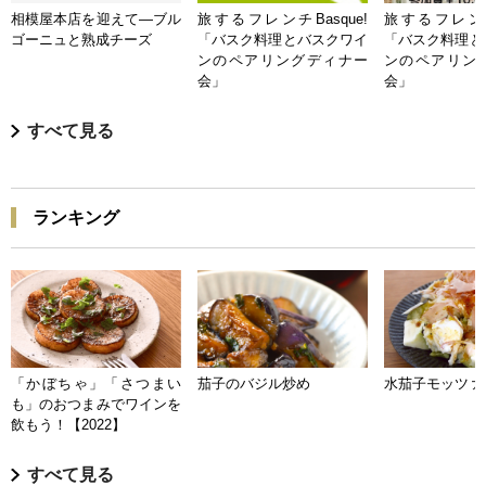
相模屋本店を迎えて―ブル
旅するフレンチBasque!
旅するフレンチB
ゴーニュと熟成チーズ
「バスク料理とバスクワイ
「バスク料理と
ンのペアリングディナー
ンのペアリン
会」
会」
すべて見る
ランキング
「かぼちゃ」「さつまい
茄子のバジル炒め
水茄子モッツァ
も」のおつまみでワインを
飲もう！【2022】
すべて見る