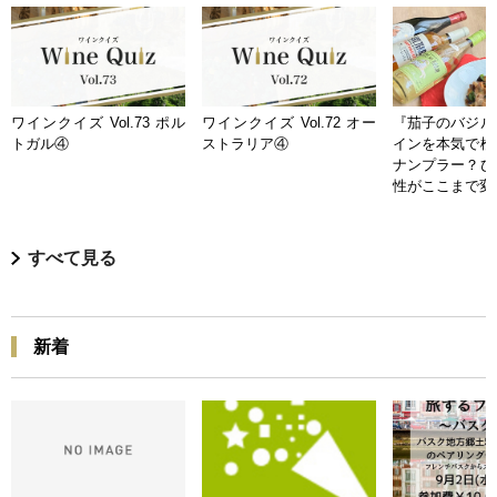
ワインクイズ Vol.73 ポル
ワインクイズ Vol.72 オー
『茄子のバジル
トガル④
ストラリア④
インを本気で検
ナンプラー？ひ
性がここまで変
すべて見る
新着