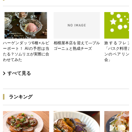
ハーゲンダッツ6種×ルビ
相模屋本店を迎えて―ブル
旅するフレンチB
ーポート！ AIの予想は当
ゴーニュと熟成チーズ
「バスク料理と
たる？ソムリエが実際に合
ンのペアリン
わせてみた
会」
すべて見る
ランキング