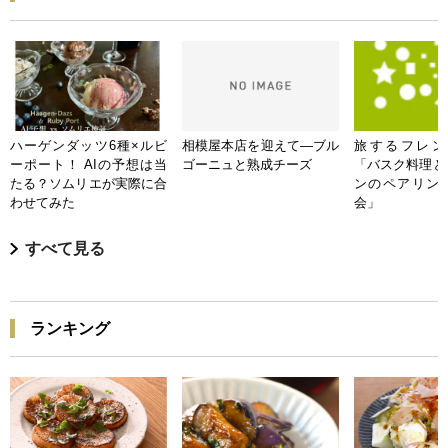
ハーゲンダッツ6種×ルビ
相模屋本店を迎えて―ブル
旅するフレンチB
ーポート！ AIの予想は当
ゴーニュと熟成チーズ
「バスク料理と
たる？ソムリエが実際に合
ンのペアリン
わせてみた
会」
すべて見る
ランキング