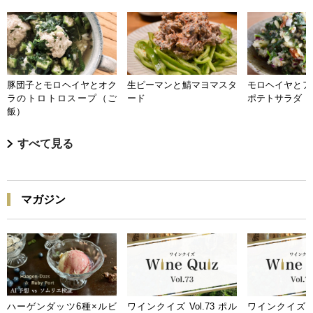
豚団子とモロヘイヤとオク
生ピーマンと鯖マヨマスタ
モロヘイヤとア
ラのトロトロスープ（ご
ード
ポテトサラダ
飯）
すべて見る
マガジン
ハーゲンダッツ6種×ルビ
ワインクイズ Vol.73 ポル
ワインクイズ Vo