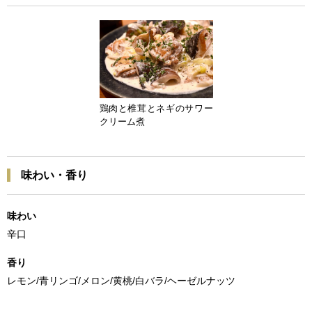
鶏肉と椎茸とネギのサワー
クリーム煮
味わい・香り
味わい
辛口
香り
レモン/青リンゴ/メロン/黄桃/白バラ/ヘーゼルナッツ