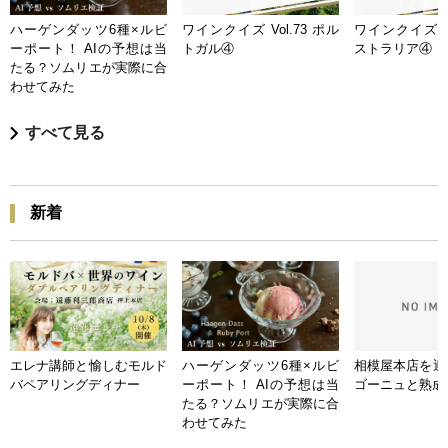
ハーゲンダッツ6種×ルビ
ワインクイズ Vol.73 ポル
ワインクイズ Vo
ーポート！ AIの予想は当
トガル④
ストラリア④
たる？ソムリエが実際に合
わせてみた
すべて見る
新着
エレナ講師と愉しむモルド
ハーゲンダッツ6種×ルビ
相模屋本店を迎
バペアリングディナー
ーポート！ AIの予想は当
ゴーニュと熟成
たる？ソムリエが実際に合
わせてみた