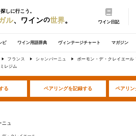
を探しに行こう。
の
ガル
、ワイン
世界
。
ワイン日記
シピ
ワイン用語辞典
ヴィンテージチャート
マガジン
フランス
シャンパーニュ
ボーモン・デ・クレイエール 
 ミレジム
する
ペアリングを
記録する
ペアリン
ーニュ