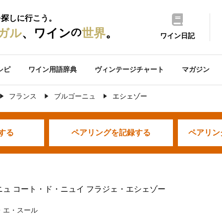
を探しに行こう。
の
ガル
、ワイン
世界
。
ワイン日記
シピ
ワイン用語辞典
ヴィンテージチャート
マガジン
フランス
ブルゴーニュ
エシェゾー
する
ペアリングを
記録する
ペアリン
ニュ コート・ド・ニュイ フラジェ・エシェゾー
・エ・スール