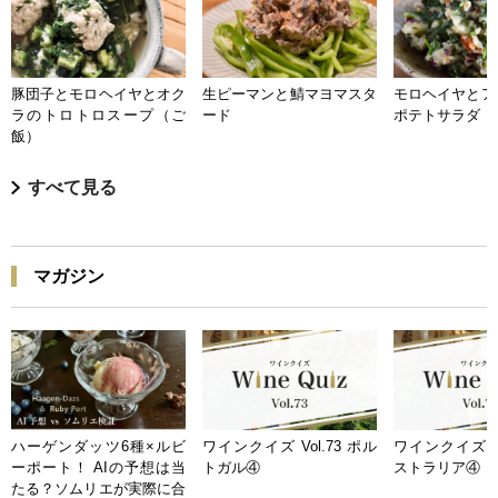
豚団子とモロヘイヤとオク
生ピーマンと鯖マヨマスタ
モロヘイヤとア
ラのトロトロスープ（ご
ード
ポテトサラダ
飯）
すべて見る
マガジン
ハーゲンダッツ6種×ルビ
ワインクイズ Vol.73 ポル
ワインクイズ Vo
ーポート！ AIの予想は当
トガル④
ストラリア④
たる？ソムリエが実際に合