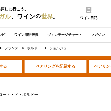
を探しに行こう。
の
ガル
、ワイン
世界
。
ワイン日記
シピ
ワイン用語辞典
ヴィンテージチャート
マガジン
フランス
ボルドー
ジョルジュ
する
ペアリングを
記録する
ペアリン
 コート・ド・ボルドー