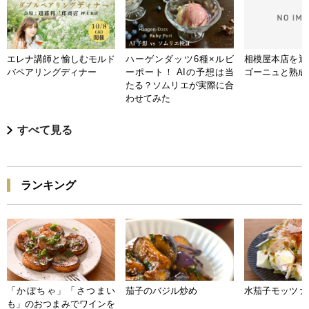
エレナ講師と愉しむモルド
ハーゲンダッツ6種×ルビ
相模屋本店を迎
バペアリングディナー
ーポート！ AIの予想は当
ゴーニュと熟成
たる？ソムリエが実際に合
わせてみた
すべて見る
ランキング
「かぼちゃ」「さつまい
茄子のバジル炒め
水茄子モッツァ
も」のおつまみでワインを