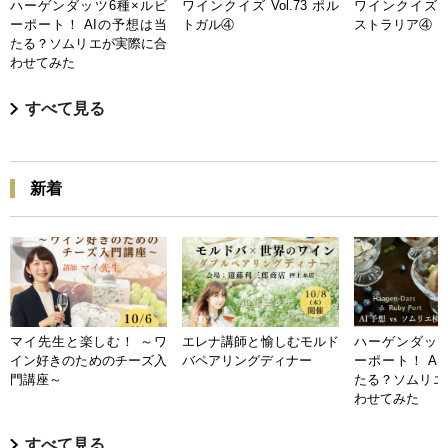
ハーゲンダッツ6種×ルビ
ワインクイズ Vol.73 ポル
ワインクイズ Vo
ーポート！ AIの予想は当
トガル④
ストラリア④
たる？ソムリエが実際に合
わせてみた
すべて見る
新着
マイ先生と楽しむ！ ～ワ
エレナ講師と愉しむモルド
ハーゲンダッツ
イン好きのためのチーズ入
バペアリングディナー
ーポート！ A
門講座～
たる？ソムリエ
わせてみた
すべて見る