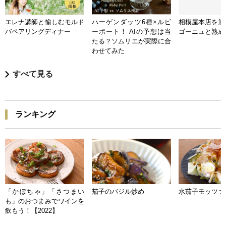
エレナ講師と愉しむモルド
ハーゲンダッツ6種×ルビ
相模屋本店を迎
バペアリングディナー
ーポート！ AIの予想は当
ゴーニュと熟成
たる？ソムリエが実際に合
わせてみた
すべて見る
ランキング
「かぼちゃ」「さつまい
茄子のバジル炒め
水茄子モッツァ
も」のおつまみでワインを
飲もう！【2022】