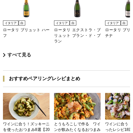
イタリア
白
イタリア
白
イタリア
白
ロータリ ブリュット ハー
ロータリ エクストラ・ブ
ロータリ ブリ
フ
リュット ブラン・ド・ブ
チナ
ラン
すべて見る
おすすめペアリングレシピまとめ
ワインに合う！ズッキーニ
とうもろこしで作る ワイ
ワインに合う 
を使ったおつまみ8選【20
ンが飲みたくなるおつまみ
ったレシピ18選【