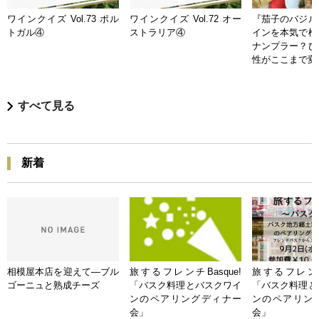
ワインクイズ Vol.73 ポル
ワインクイズ Vol.72 オー
『茄子のバジル
トガル④
ストラリア④
インを本気で検
ナンプラー？ひ
性がここまで変
すべて見る
新着
相模屋本店を迎えて―ブル
旅するフレンチBasque!
旅するフレンチB
ゴーニュと熟成チーズ
「バスク料理とバスクワイ
「バスク料理と
ンのペアリングディナー
ンのペアリン
会」
会」