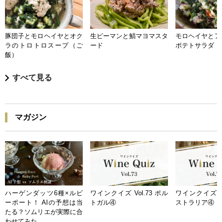
豚団子とモロヘイヤとオク
生ピーマンと鯖マヨマスタ
モロヘイヤとア
ラのトロトロスープ（ご
ード
ポテトサラダ
飯）
すべて見る
マガジン
ハーゲンダッツ6種×ルビ
ワインクイズ Vol.73 ポル
ワインクイズ Vo
ーポート！ AIの予想は当
トガル④
ストラリア④
たる？ソムリエが実際に合
わせてみた