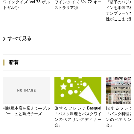
ワインクイズ Vol.73 ポル
ワインクイズ Vol.72 オー
『茄子のバジル
トガル④
ストラリア④
インを本気で検
ナンプラー？ひ
性がここまで変
すべて見る
新着
相模屋本店を迎えて―ブル
旅するフレンチBasque!
旅するフレンチB
ゴーニュと熟成チーズ
「バスク料理とバスクワイ
「バスク料理と
ンのペアリングディナー
ンのペアリン
会」
会」