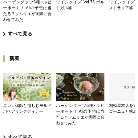
ハーゲンダッツ6種×ルビ
ワインクイズ Vol.73 ポル
ワインクイズ Vo
ーポート！ AIの予想は当
トガル④
ストラリア④
たる？ソムリエが実際に合
わせてみた
すべて見る
新着
エレナ講師と愉しむモルド
ハーゲンダッツ6種×ルビ
相模屋本店を迎
バペアリングディナー
ーポート！ AIの予想は当
ゴーニュと熟成
たる？ソムリエが実際に合
わせてみた
すべて見る