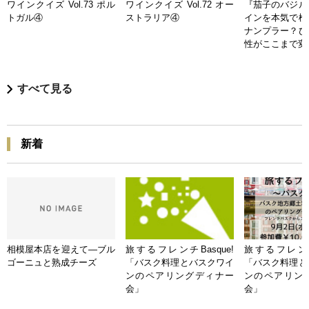
ワインクイズ Vol.73 ポル
ワインクイズ Vol.72 オー
『茄子のバジル
トガル④
ストラリア④
インを本気で検
ナンプラー？ひ
性がここまで変
すべて見る
新着
相模屋本店を迎えて―ブル
旅するフレンチBasque!
旅するフレンチB
ゴーニュと熟成チーズ
「バスク料理とバスクワイ
「バスク料理と
ンのペアリングディナー
ンのペアリン
会」
会」