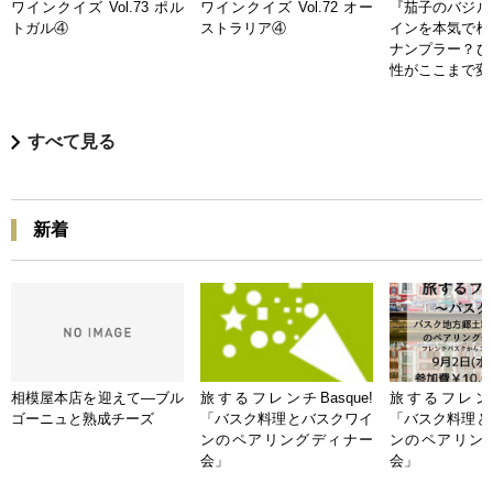
ワインクイズ Vol.73 ポル
ワインクイズ Vol.72 オー
『茄子のバジル
トガル④
ストラリア④
インを本気で検
ナンプラー？ひ
性がここまで変
すべて見る
新着
相模屋本店を迎えて―ブル
旅するフレンチBasque!
旅するフレンチB
ゴーニュと熟成チーズ
「バスク料理とバスクワイ
「バスク料理と
ンのペアリングディナー
ンのペアリン
会」
会」