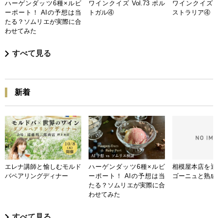
ハーゲンダッツ6種×ルビ
ワインクイズ Vol.73 ポル
ワインクイズ Vo
ーポート！ AIの予想は当
トガル④
ストラリア④
たる？ソムリエが実際に合
わせてみた
すべて見る
新着
エレナ講師と愉しむモルド
ハーゲンダッツ6種×ルビ
相模屋本店を迎
バペアリングディナー
ーポート！ AIの予想は当
ゴーニュと熟成
たる？ソムリエが実際に合
わせてみた
すべて見る