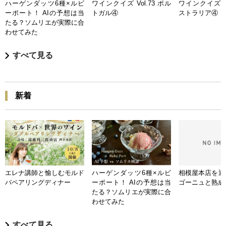
ハーゲンダッツ6種×ルビ
ワインクイズ Vol.73 ポル
ワインクイズ Vo
ーポート！ AIの予想は当
トガル④
ストラリア④
たる？ソムリエが実際に合
わせてみた
すべて見る
新着
エレナ講師と愉しむモルド
ハーゲンダッツ6種×ルビ
相模屋本店を迎
バペアリングディナー
ーポート！ AIの予想は当
ゴーニュと熟成
たる？ソムリエが実際に合
わせてみた
すべて見る