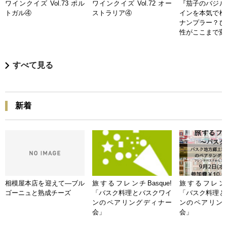
ワインクイズ Vol.73 ポル
ワインクイズ Vol.72 オー
『茄子のバジル
トガル④
ストラリア④
インを本気で検
ナンプラー？ひ
性がここまで変
すべて見る
新着
相模屋本店を迎えて―ブル
旅するフレンチBasque!
旅するフレンチB
ゴーニュと熟成チーズ
「バスク料理とバスクワイ
「バスク料理と
ンのペアリングディナー
ンのペアリン
会」
会」