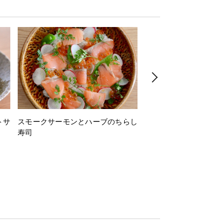
トサ
スモークサーモンとハーブのちらし
とうもろこしと枝豆の
寿司
ミン風味