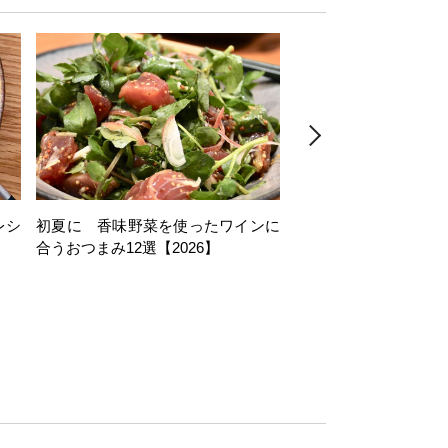
レシ
初夏に 香味野菜を使ったワインに
そら豆を使ったワイン
合うおつまみ12選【2026】
11選【2026】