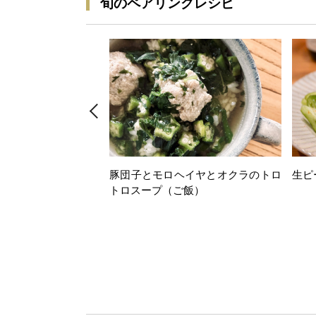
旬のペアリングレシピ
豚団子とモロヘイヤとオクラのトロ
生ピ
トロスープ（ご飯）