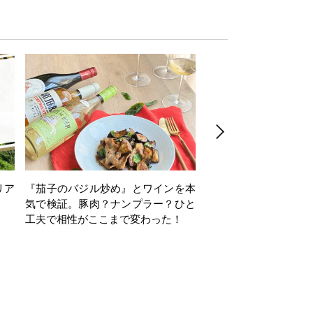
リア
『茄子のバジル炒め』とワインを本
ワインクイズ Vol.71
気で検証。豚肉？ナンプラー？ひと
工夫で相性がここまで変わった！