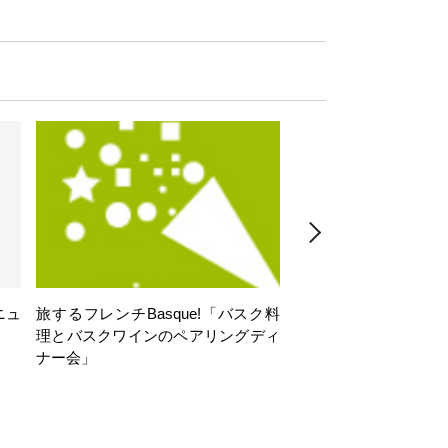
ニュ
旅するフレンチBasque!「バスク料
旅するフレンチBasq
理とバスクワインのペアリングディ
理とバスクワインのペ
ナー会」
ナー会」