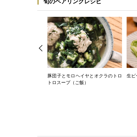
旬のペアリングレシピ
豚団子とモロヘイヤとオクラのトロ
生ピ
トロスープ（ご飯）