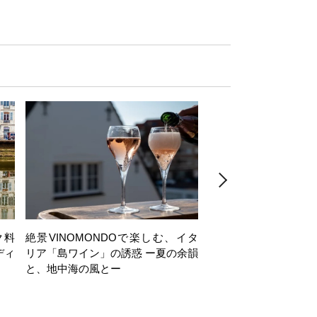
ク料
絶景VINOMONDOで楽しむ、イタ
【日帰り】岩井穂純講
ディ
リア「島ワイン」の誘惑 ー夏の余韻
ヶ岳西麓・注目ワイナ
と、地中海の風とー