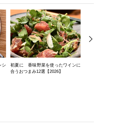
レシ
初夏に 香味野菜を使ったワインに
そら豆を使ったワイン
合うおつまみ12選【2026】
11選【2026】