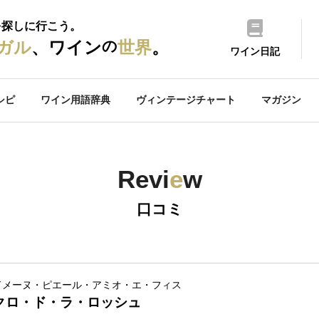
を探しに行こう。
の
ガル
、ワイン
世界
。
ワイン日記
シピ
ワイン用語辞典
ヴィンテージチャート
マガジン
Revi
e
w
口コミ
ドメーヌ・ピエール・アミオ・エ・フィス
クロ・ド・ラ・ロッシュ