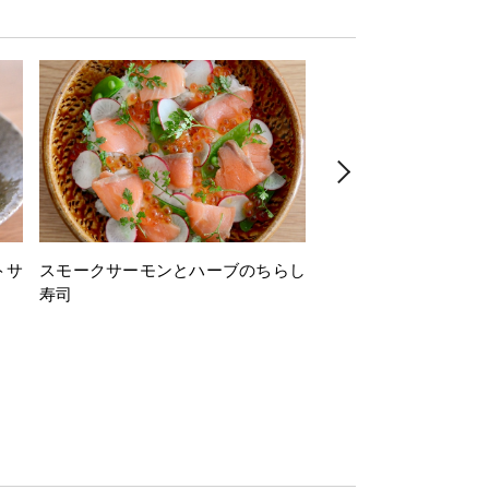
トサ
スモークサーモンとハーブのちらし
とうもろこしと枝豆の
寿司
ミン風味