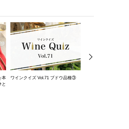
を本
ワインクイズ Vol.71 ブドウ品種③
レモンサワー好きな
ひと
い。「塩せんべい×辛
！
グ」のはじける果実味
お気軽ペアリング】