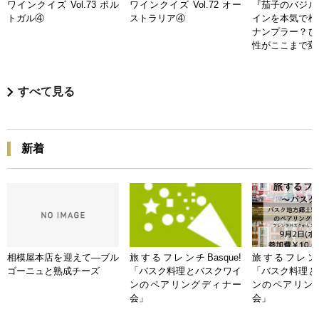
ワインクイズ Vol.73 ポル
ワインクイズ Vol.72 オー
『茄子のバジル
トガル④
ストラリア④
インを本気で検
ナンプラー？ひ
性がここまで変
すべて見る
新着
相模屋本店を迎えて―ブル
旅するフレンチBasque!
旅するフレンチB
ゴーニュと熟成チーズ
「バスク料理とバスクワイ
「バスク料理と
ンのペアリングディナー
ンのペアリン
会」
会」