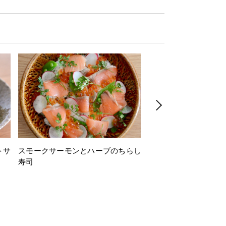
トサ
スモークサーモンとハーブのちらし
とうもろこしと枝豆の
寿司
ミン風味