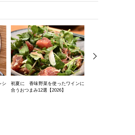
レシ
初夏に 香味野菜を使ったワインに
そら豆を使ったワイン
合うおつまみ12選【2026】
11選【2026】