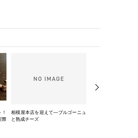
ト！
相模屋本店を迎えて―ブルゴーニュ
旅するフレンチBasq
実際
と熟成チーズ
理とバスクワインのペ
ナー会」