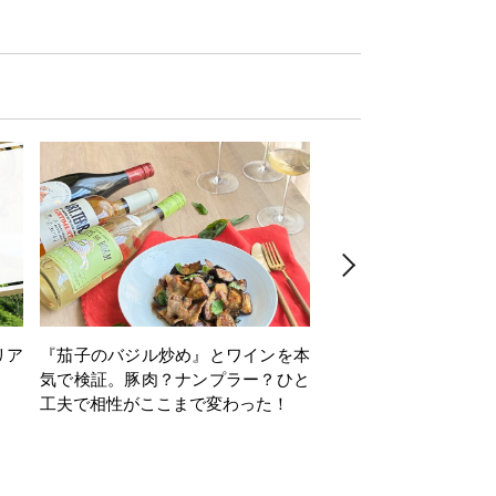
リア
『茄子のバジル炒め』とワインを本
ワインクイズ Vol.71
気で検証。豚肉？ナンプラー？ひと
工夫で相性がここまで変わった！