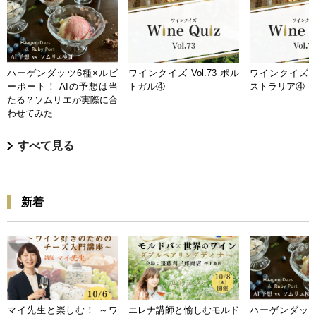
ハーゲンダッツ6種×ルビ
ワインクイズ Vol.73 ポル
ワインクイズ Vo
ーポート！ AIの予想は当
トガル④
ストラリア④
たる？ソムリエが実際に合
わせてみた
すべて見る
新着
マイ先生と楽しむ！ ～ワ
エレナ講師と愉しむモルド
ハーゲンダッツ