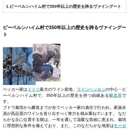
1.ビーベルンハイム村で350年以上の歴史を誇るヴァイングート
ビーベルンハイム村で350年以上の歴史を誇るヴァイングー
ト
ベッカー家は
ドイツ
最大のワイン産地、
ラインヘッセン
の中心・ビ
ーベルンハイム村で、350年以上の歴史を持つ由緒ある
醸造所
で
す。
ブドウ栽培から醸造までが全てベッカー家の責任で行われ、家族全
員が高品質のワインを造り出すべく努力を積み重ねています。 なだ
らかな丘に位置する畑は、一年を通して温暖な気候に恵まれ、栽培
に理想的な条件を備えており、また、このなだらかな地形は
モーゼ