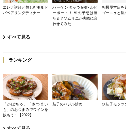
エレナ講師と愉しむモルド
ハーゲンダッツ6種×ルビ
相模屋本店を迎
バペアリングディナー
ーポート！ AIの予想は当
ゴーニュと熟成
たる？ソムリエが実際に合
わせてみた
すべて見る
ランキング
「かぼちゃ」「さつまい
茄子のバジル炒め
水茄子モッツァ
も」のおつまみでワインを
飲もう！【2022】
すべて見る