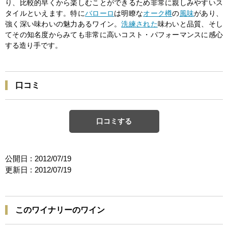
り、比較的早くから楽しむことができるため非常に親しみやすいス
タイルといえます。特に
バローロ
は明瞭な
オーク樽
の
風味
があり、
強く深い味わいの魅力あるワイン。
洗練された
味わいと品質、そし
てその知名度からみても非常に高いコスト・パフォーマンスに感心
する造り手です。
口コミ
口コミする
公開日 :
2012/07/19
更新日 :
2012/07/19
このワイナリーのワイン