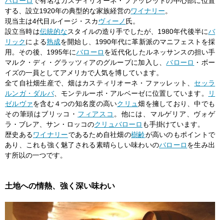
バローロ
で有名なカスティリオーネ・ファッレットの中心部に位置
する、設立1920年の典型的な家族経営の
ワイナリー
。
現当主は4代目ルイージ・スカ
ヴィーノ
氏。
設立当時は
伝統的な
スタイルの造り手でしたが、1980年代後半に
バ
リック
による
熟成
を開始し、1990年代に革新派のマニフェストを採
用。その後、1995年に
バローロ
を近代化したルネッサンスの担い手
マルク・ディ・グラッツィアのグループに加入し、
バローロ
・ボー
イズの一員としてアメリカで人気を博しています。
全て自社畑生産で、畑はカスティリオーネ・ファッレット、
セッラ
ルンガ・ダルバ
、モンテルーポ・アルベーゼに位置しています。
リ
ゼルヴァ
を含む４つの知名度の高い
クリュ
畑を擁しており、中でも
その筆頭はブリッコ・
フィアスコ
。他には、マルゲリア、ヴォゲ
ラ・ブレア、サン・ロッコの
クリュ
バローロ
も手掛けています。
歴史ある
ワイナリー
であるため自社畑の
樹齢
が高いのもポイントで
あり、これも強く魅了される素晴らしい味わいの
バローロ
を生み出
す所以の一つです。
土地への情熱、強く深い味わい