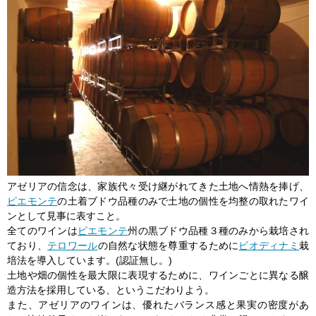
アゼリアの信念は、家族代々受け継がれてきた土地へ情熱を捧げ、
ピエモンテ
の土着ブドウ品種のみで土地の個性を均整の取れたワイ
ンとして見事に表すこと。
全てのワインは
ピエモンテ
州の黒ブドウ品種３種のみから栽培され
ており、
テロワール
の自然な状態を尊重するために
ビオディナミ
栽
培法を導入しています。(認証無し。)
土地や畑の個性を最大限に表現するために、ワインごとに異なる醸
造方法を採用している、というこだわりよう。
また、アゼリアのワインは、優れたバランス感と果実の密度があ