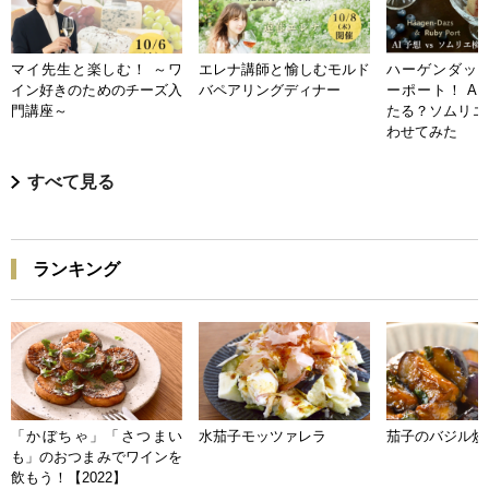
マイ先生と楽しむ！ ～ワ
エレナ講師と愉しむモルド
ハーゲンダッツ
イン好きのためのチーズ入
バペアリングディナー
ーポート！ A
門講座～
たる？ソムリエ
わせてみた
すべて見る
ランキング
「かぼちゃ」「さつまい
水茄子モッツァレラ
茄子のバジル炒
も」のおつまみでワインを
飲もう！【2022】