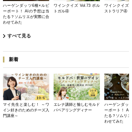
ハーゲンダッツ6種×ルビ
ワインクイズ Vol.73 ポル
ワインクイズ Vo
ーポート！ AIの予想は当
トガル④
ストラリア④
たる？ソムリエが実際に合
わせてみた
すべて見る
新着
マイ先生と楽しむ！ ～ワ
エレナ講師と愉しむモルド
ハーゲンダッツ
イン好きのためのチーズ入
バペアリングディナー
ーポート！ A
門講座～
たる？ソムリエ
わせてみた