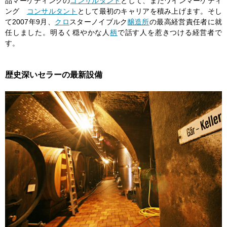
品マーケティングの
コンサルタント
として、またワインマーケティ
ング
コンサルタント
として最初のキャリアを積み上げます。そし
て2007年9月、
クロ
スターノイブルク
醸造所
の最高経営責任者に就
任しました。明るく穏やかな人
柄
で話す人を惹きつける経営者で
す。
歴史深いセラーの最新設備