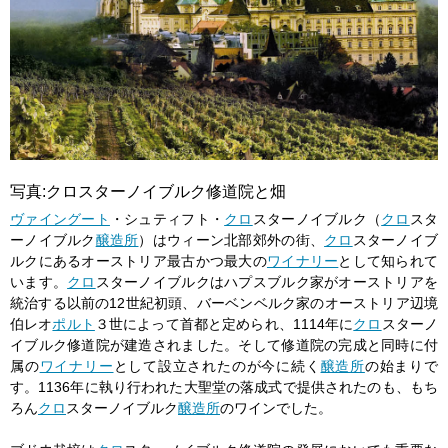
写真:クロスターノイブルク修道院と畑
ヴァイングート
・シュティフト・
クロ
スターノイブルク（
クロ
スタ
ーノイブルク
醸造所
）はウィーン北部郊外の街、
クロ
スターノイブ
ルクにあるオーストリア最古かつ最大の
ワイナリー
として知られて
います。
クロ
スターノイブルクはハプスブルク家がオーストリアを
統治する以前の12世紀初頭、バーベンベルク家のオーストリア辺境
伯レオ
ポルト
３世によって首都と定められ、1114年に
クロ
スターノ
イブルク修道院が建造されました。そして修道院の完成と同時に付
属の
ワイナリー
として設立されたのが今に続く
醸造所
の始まりで
す。1136年に執り行われた大聖堂の落成式で提供されたのも、もち
ろん
クロ
スターノイブルク
醸造所
のワインでした。