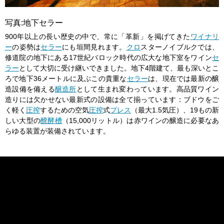
写真:地下セラー
900年以上の長い歴史の中で、常に「革新」を掲げてきた
ワイナリ
ー
の姿勢は
セラー
にも垣間見れます。
クロ
スターノイブルクでは、
修道院の地下にある17世紀バロック時代の広大な地下室をワイン
セ
ラー
として大切に受け継いできました。地下4階建て、最も深いとこ
ろで地下36メートルに及ぶこの貴重な
セラー
は、現在では最新の醸
造設備を備える
醸造所
として生まれ変わっています。高品質ワイン
造りには欠かせない最新式の設備は全て揃っています：ブドウをご
く軽く
圧搾
するための空気
圧搾
式
プレス
（最大1.5気圧）、19もの新
しい大型の
醗酵槽
（15,000リットル）は赤ワインの醸造に必要なあ
らゆる装置が装備されています。