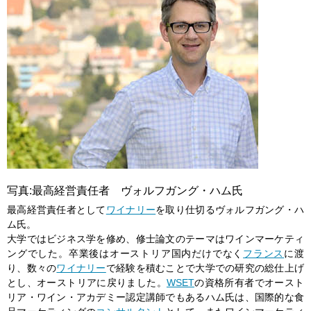
写真:最高経営責任者 ヴォルフガング・ハム氏
最高経営責任者として
ワイナリー
を取り仕切るヴォルフガング・ハ
ム氏。
大学ではビジネス学を修め、修士論文のテーマはワインマーケティ
ングでした。卒業後はオーストリア国内だけでなく
フランス
に渡
り、数々の
ワイナリー
で経験を積むことで大学での研究の総仕上げ
とし、オーストリアに戻りました。
WSET
の資格所有者でオースト
リア・ワイン・アカデミー認定講師でもあるハム氏は、国際的な食