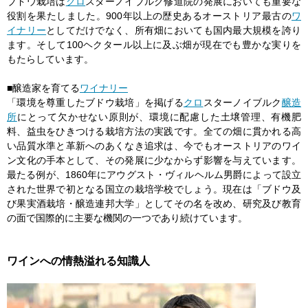
ブドウ栽培は
クロ
スターノイブルク修道院の発展においても重要な
役割を果たしました。900年以上の歴史あるオーストリア最古の
ワ
イナリー
としてだけでなく、所有畑においても国内最大規模を誇り
ます。そして100ヘクタール以上に及ぶ畑が現在でも豊かな実りを
もたらしています。
■醸造家を育てる
ワイナリー
「環境を尊重したブドウ栽培」を掲げる
クロ
スターノイブルク
醸造
所
にとって欠かせない原則が、環境に配慮した土壌管理、有機肥
料、益虫をひきつける栽培方法の実践です。全ての畑に貫かれる高
い品質水準と革新へのあくなき追求は、今でもオーストリアのワイ
ン文化の手本として、その発展に少なからず影響を与えています。
最たる例が、1860年にアウグスト・ヴィルヘルム男爵によって設立
された世界で初となる国立の栽培学校でしょう。現在は「ブドウ及
び果実酒栽培・醸造連邦大学」としてその名を改め、研究及び教育
の面で国際的に主要な機関の一つであり続けています。
ワインへの情熱溢れる知識人