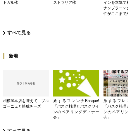
トガル④
ストラリア④
インを本気で検
ナンプラー？ひ
性がここまで変
すべて見る
新着
相模屋本店を迎えて―ブル
旅するフレンチBasque!
旅するフレンチB
ゴーニュと熟成チーズ
「バスク料理とバスクワイ
「バスク料理と
ンのペアリングディナー
ンのペアリン
会」
会」
すべて見る