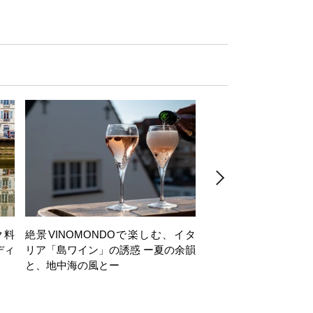
ク料
絶景VINOMONDOで楽しむ、イタ
【日帰り】岩井穂純講
ディ
リア「島ワイン」の誘惑 ー夏の余韻
ヶ岳西麓・注目ワイナ
と、地中海の風とー