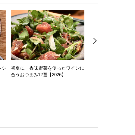
レシ
初夏に 香味野菜を使ったワインに
そら豆を使ったワイン
合うおつまみ12選【2026】
11選【2026】