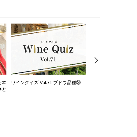
を本
ワインクイズ Vol.71 ブドウ品種③
レモンサワー好きな
ひと
い。「塩せんべい×辛
！
グ」のはじける果実味
お気軽ペアリング】