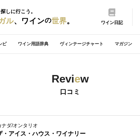
を探しに行こう。
の
ガル
、ワイン
世界
。
ワイン日記
シピ
ワイン用語辞典
ヴィンテージチャート
マガジン
Revi
e
w
口コミ
カナダ/オンタリオ
ザ・アイス・ハウス・ワイナリー