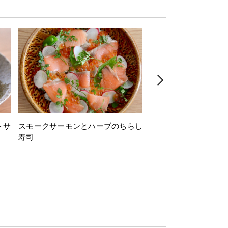
トサ
スモークサーモンとハーブのちらし
とうもろこしと枝豆の
寿司
ミン風味