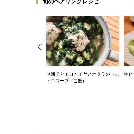
旬のペアリングレシピ
豚団子とモロヘイヤとオクラのトロ
生ピ
トロスープ（ご飯）