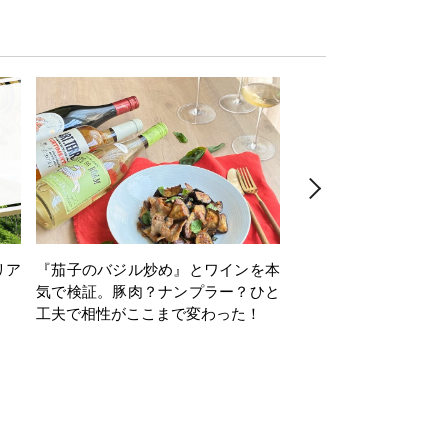
リア
『茄子のバジル炒め』とワインを本
ワインクイズ Vol.71
気で検証。豚肉？ナンプラー？ひと
工夫で相性がここまで変わった！