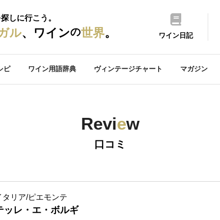
を探しに行こう。
の
ガル
、ワイン
世界
。
ワイン日記
シピ
ワイン用語辞典
ヴィンテージチャート
マガジン
Revi
e
w
口コミ
イタリア/ピエモンテ
テッレ・エ・ボルギ