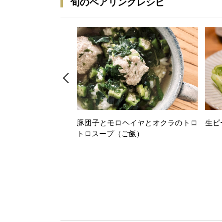
旬のペアリングレシピ
豚団子とモロヘイヤとオクラのトロ
生ピ
トロスープ（ご飯）