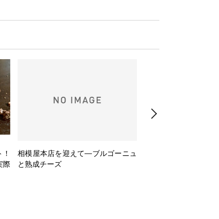
ト！
相模屋本店を迎えて―ブルゴーニュ
旅するフレンチBasq
実際
と熟成チーズ
理とバスクワインのペ
ナー会」