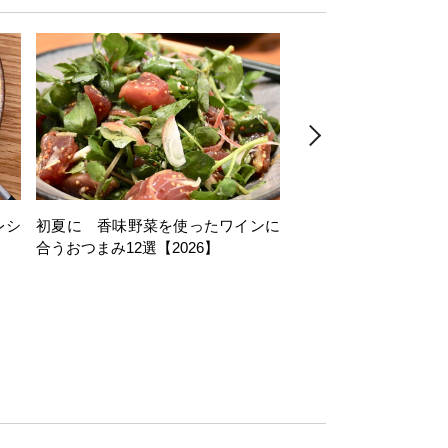
レシ
初夏に 香味野菜を使ったワインに
そら豆を使ったワイン
合うおつまみ12選【2026】
11選【2026】