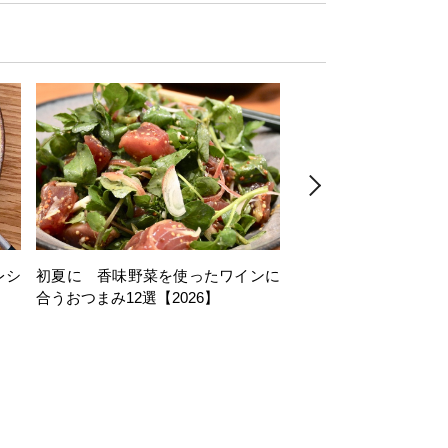
レシ
初夏に 香味野菜を使ったワインに
そら豆を使ったワイン
合うおつまみ12選【2026】
11選【2026】