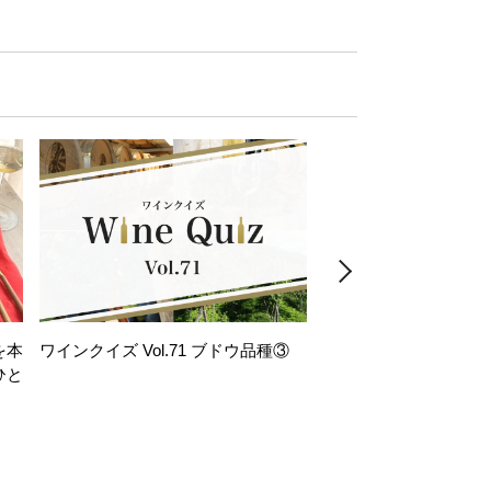
を本
ワインクイズ Vol.71 ブドウ品種③
レモンサワー好きな
ひと
い。「塩せんべい×辛
！
グ」のはじける果実味
お気軽ペアリング】