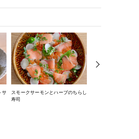
トサ
スモークサーモンとハーブのちらし
とうもろこしと枝豆の
寿司
ミン風味