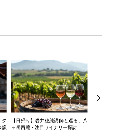
イタ
【日帰り】岩井穂純講師と巡る、八
【1dayセミナー】Alsac
余韻
ヶ岳西麓・注目ワイナリー探訪
minar in collaboration
du Vin Tokyo～第