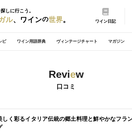
を探しに行こう。
の
ガル
、ワイン
世界
。
ワイン日記
シピ
ワイン用語辞典
ヴィンテージチャート
マガジン
Revi
e
w
口コミ
美しく彩るイタリア伝統の郷土料理と鮮やかなフラ
グ