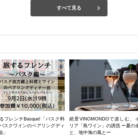
すべて見る
るフレンチBasque!「バスク料
絶景VINOMONDOで楽しむ、
バスクワインのペアリングディ
リア「島ワイン」の誘惑 ー夏の
会」
と、地中海の風とー