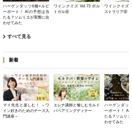
ハーゲンダッツ6種×ルビ
ワインクイズ Vol.73 ポル
ワインクイズ Vo
ーポート！ AIの予想は当
トガル④
ストラリア④
たる？ソムリエが実際に合
わせてみた
すべて見る
新着
マイ先生と楽しむ！ ～ワ
エレナ講師と愉しむモルド
ハーゲンダッツ
イン好きのためのチーズ入
バペアリングディナー
ーポート！ A
門講座～
たる？ソムリエ
わせてみた