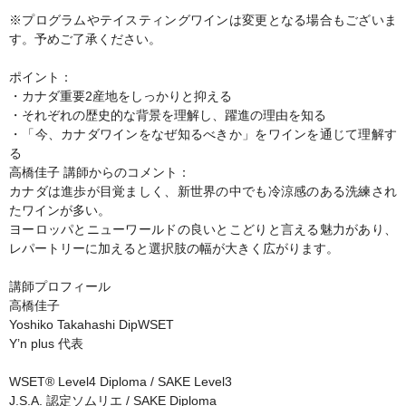
※プログラムやテイスティングワインは変更となる場合もございま
す。予めご了承ください。
ポイント：
・カナダ重要2産地をしっかりと抑える
・それぞれの歴史的な背景を理解し、躍進の理由を知る
・「今、カナダワインをなぜ知るべきか」をワインを通じて理解す
る
高橋佳子 講師からのコメント：
カナダは進歩が目覚ましく、新世界の中でも冷涼感のある洗練され
たワインが多い。
ヨーロッパとニューワールドの良いとこどりと言える魅力があり、
レパートリーに加えると選択肢の幅が大きく広がります。
講師プロフィール
高橋佳子
Yoshiko Takahashi DipWSET
Y’n plus 代表
WSET® Level4 Diploma / SAKE Level3
J.S.A. 認定ソムリエ / SAKE Diploma