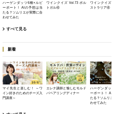
ハーゲンダッツ6種×ルビ
ワインクイズ Vol.73 ポル
ワインクイズ Vo
ーポート！ AIの予想は当
トガル④
ストラリア④
たる？ソムリエが実際に合
わせてみた
すべて見る
新着
マイ先生と楽しむ！ ～ワ
エレナ講師と愉しむモルド
ハーゲンダッツ
イン好きのためのチーズ入
バペアリングディナー
ーポート！ A
門講座～
たる？ソムリエ
わせてみた