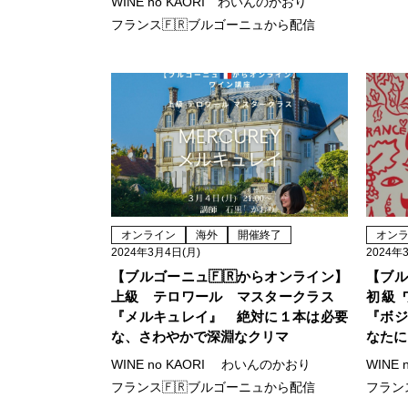
WINE no KAORI わいんのかおり
フランス🇫🇷ブルゴーニュから配信
オンライン
海外
開催終了
オン
2024年3月4日(月)
2024年
【ブルゴーニュ🇫🇷からオンライン】
【ブル
上級 テロワール マスタークラス
初級 
『メルキュレイ』 絶対に１本は必要
『ボジ
な、さわやかで深淵なクリマ
なたに
WINE no KAORI わいんのかおり
WINE
フランス🇫🇷ブルゴーニュから配信
フラン