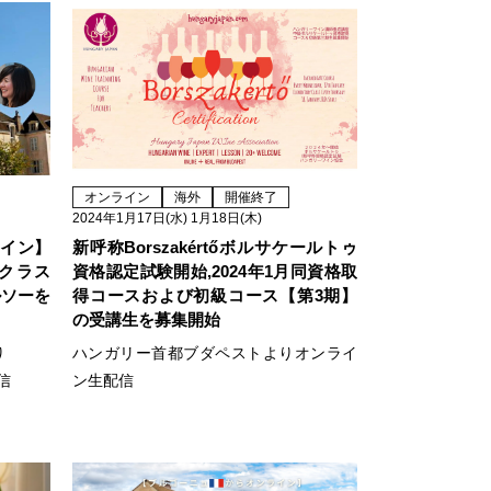
オンライン
海外
開催終了
2024年1月17日(水) 1月18日(木)
ライン】
新呼称Borszakértőボルサケールトゥ
クラス
資格認定試験開始,2024年1月同資格取
ルソーを
得コースおよび初級コース【第3期】
の受講生を募集開始
り
ハンガリー首都ブダペストよりオンライ
信
ン生配信