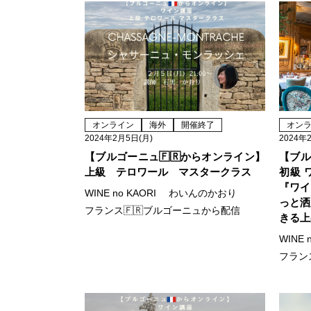
オンライン
海外
開催終了
オン
2024年2月5日(月)
2024年
【ブルゴーニュ🇫🇷からオンライン】
【ブル
上級 テロワール マスタークラス
初級 
『ワイ
WINE no KAORI わいんのかおり
っと洒
フランス🇫🇷ブルゴーニュから配信
きる上
WINE
フラン