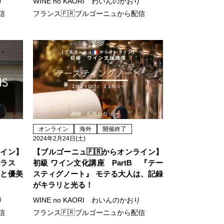
り
WINE no KAORI わいんのかおり
信
フランス🇫🇷ブルゴーニュから配信
オンライン
海外
開催終了
2024年2月24日(土)
ライン】
【ブルゴーニュ🇫🇷からオンライン】
クラス
初級 ワイン文化講座 PartB 『テー
さと優美
スティグノート』 モテる大人は、記録
がキラリと光る！
り
WINE no KAORI わいんのかおり
信
フランス🇫🇷ブルゴーニュから配信