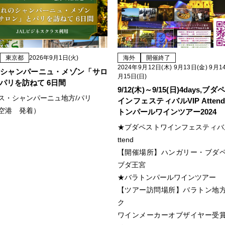
東京都
2026年9月1日(火)
海外
開催終了
2024年9月12日(木) 9月13日(金) 9月14
シャンパーニュ・メゾン「サロ
月15日(日)
パリを訪ねて 6日間
9/12(木)～9/15(日)4days,ブ
ス・シャンパーニュ地方/パリ
インフェスティバルVIP Atten
空港 発着）
トンパールワインツアー2024
★ブダペストワインフェスティバルV
ttend
【開催場所】ハンガリー・ブダ
ブダ王宮
★バラトンパールワインツアー
【ツアー訪問場所】バラトン地
ク
ワインメーカーオブザイヤー受