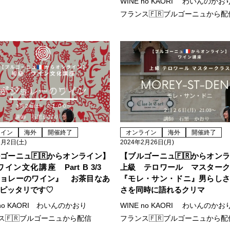
WINE no KAORI わいんのかお
フランス🇫🇷ブルゴーニュから配
ライン
海外
開催終了
オンライン
海外
開催終了
3月2日(土)
2024年2月26日(月)
ゴーニュ🇫🇷からオンライン】
【ブルゴーニュ🇫🇷からオン
ワイン文化講座 Part B 3/3
上級 テロワール マスター
ョレーのワイン』 お茶目なあ
『モレ・サン・ドニ』男らし
ピッタリです♡
さを同時に語れるクリマ
 no KAORI わいんのかおり
WINE no KAORI わいんのかお
ス🇫🇷ブルゴーニュから配信
フランス🇫🇷ブルゴーニュから配