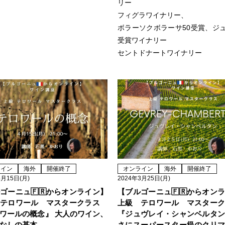
リー
フィグラワイナリー、
ボラーソクボラーサ50受賞、ジ
受賞ワイナリー
セントドナートワイナリー
ライン
海外
開催終了
オンライン
海外
開催終了
4月15日(月)
2024年3月25日(月)
ゴーニュ🇫🇷からオンライン】
【ブルゴーニュ🇫🇷からオン
 テロワール マスタークラス
上級 テロワール マスター
ワールの概念』 大人のワイン、
『ジュヴレイ・シャンベルタ
なしの基本
さにスーパースター級のクリ