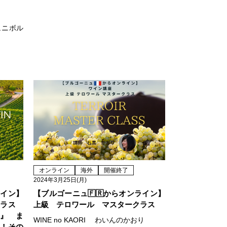
ュニボル
オンライン
海外
開催終了
2024年3月25日(月)
ライン】
【ブルゴーニュ🇫🇷からオンライン】
クラス
上級 テロワール マスタークラス
ン』 ま
WINE no KAORI わいんのかおり
マ！その