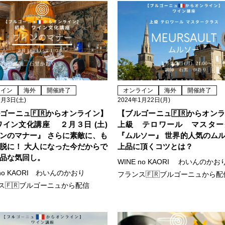
ライン
海外
開催終了
オンライン
海外
開催終了
2月3日(土)
2024年1月22日(月)
ゴーニュ🇫🇷からオンライン】
【ブルゴーニュ🇫🇷からオン
ワイン文化講座 ２月３日 (土)
上級 テロワール マスター
ンのマナー』 さらに素敵に、も
『ムルソー』 世界的人気のム
脱に！ 大人になった今だからで
上品に頂くコツとは？
品な気回し。
WINE no KAORI わいんのかお
 no KAORI わいんのかおり
フランス🇫🇷ブルゴーニュから配
ス🇫🇷ブルゴーニュから配信