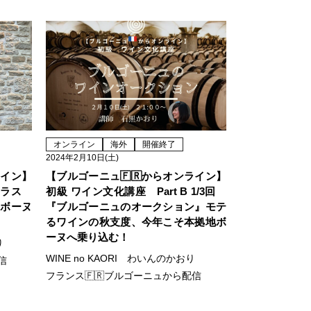
オンライン
海外
開催終了
2024年2月10日(土)
ライン】
【ブルゴーニュ🇫🇷からオンライン】
クラス
初級 ワイン文化講座 Part B 1/3回
・ボーヌ
『ブルゴーニュのオークション』モテ
るワインの秋支度、今年こそ本拠地ボ
ーヌへ乗り込む！
り
WINE no KAORI わいんのかおり
信
フランス🇫🇷ブルゴーニュから配信