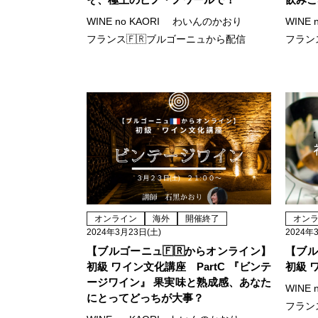
WINE no KAORI わいんのかおり
WINE
フランス🇫🇷ブルゴーニュから配信
フラン
オンライン
海外
開催終了
オン
2024年3月23日(土)
2024年
【ブルゴーニュ🇫🇷からオンライン】
【ブル
初級 ワイン文化講座 PartC 『ビンテ
初級 
ージワイン』 果実味と熟成感、あなた
WINE
にとってどっちが大事？
フラン