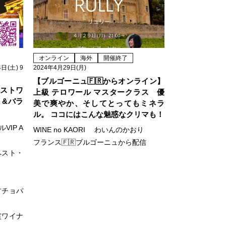
オンライン
海外
開催終了
日(土) 9
2024年4月29日(月)
【ブルゴーニュ🇫🇷からオンライン】
ダペストワ
上級 テロワール マスタークラス 優
d &バラ
美で爽やか、そしてとってもミネラ
ル。 ココにはこんな魅惑なクリマも！
IP A
WINE no KAORI わいんのかおり
フランス🇫🇷ブルゴーニュから配信
ペスト・
方チョパ
賞ワイナ