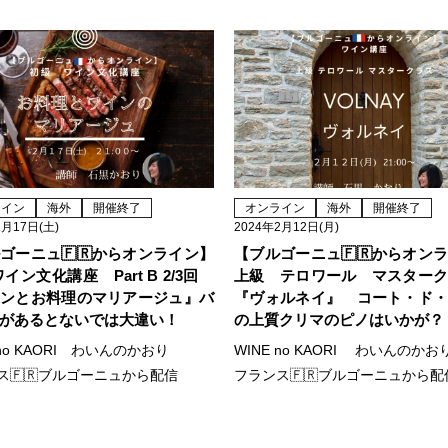
ライン
海外
開催終了
オンライン
海外
開催終了
2月17日(土)
2024年2月12日(月)
ゴーニュ🇫🇷からオンライン】
【ブルゴーニュ🇫🇷からオン
ワイン文化講座 Part B 2/3回
上級 テロワール マスター
ンとお料理のマリアージュ』バ
『ヴォルネイ』 コート・ド
があるとないでは大違い！
の上質クリマのピノはいかが？
 no KAORI わいんのかおり
WINE no KAORI わいんのかお
ス🇫🇷ブルゴーニュから配信
フランス🇫🇷ブルゴーニュから配