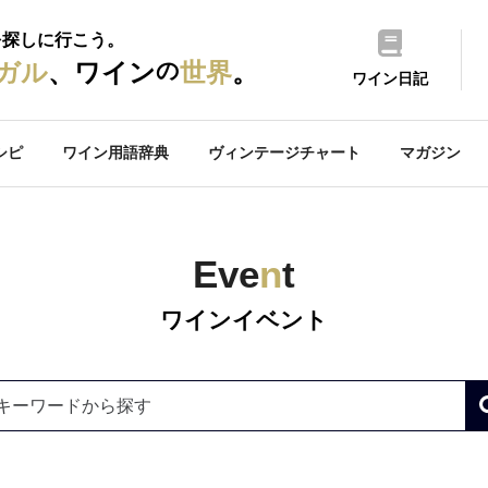
を探しに行こう。
の
ガル
、ワイン
世界
。
ワイン日記
シピ
ワイン用語辞典
ヴィンテージチャート
マガジン
Eve
n
t
ワインイベント