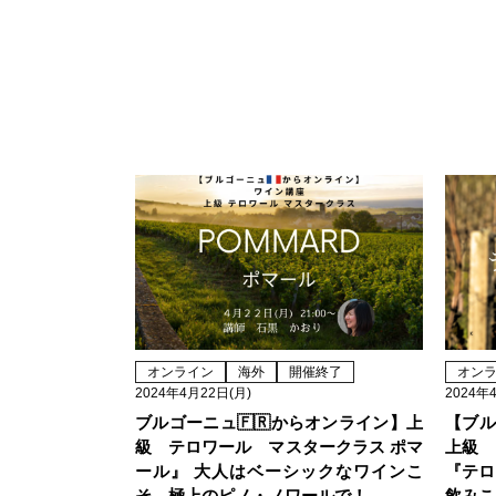
オンライン
海外
開催終了
オン
2024年4月22日(月)
2024年
ブルゴーニュ🇫🇷からオンライン】上
【ブル
級 テロワール マスタークラス ポマ
上級
ール』 大人はベーシックなワインこ
『テロ
そ、極上のピノ・ノワールで！
飲みこ