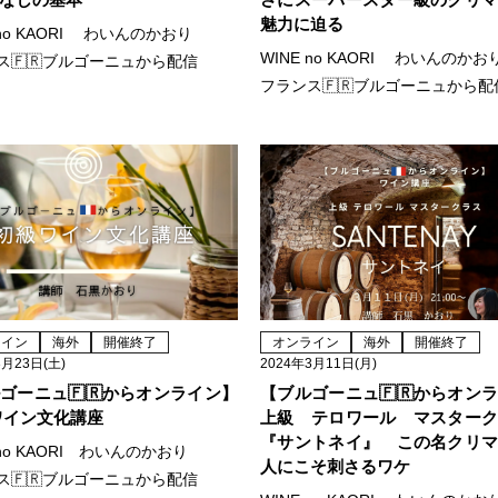
魅力に迫る
 no KAORI わいんのかおり
WINE no KAORI わいんのかお
ス🇫🇷ブルゴーニュから配信
フランス🇫🇷ブルゴーニュから配
ライン
海外
開催終了
オンライン
海外
開催終了
3月23日(土)
2024年3月11日(月)
ゴーニュ🇫🇷からオンライン】
【ブルゴーニュ🇫🇷からオン
ワイン文化講座
上級 テロワール マスター
『サントネイ』 この名クリ
 no KAORI わいんのかおり
人にこそ刺さるワケ
ス🇫🇷ブルゴーニュから配信