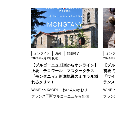
オンライン
海外
開催終了
オン
2024年2月19日(月)
2024年
【ブルゴーニュ🇫🇷からオンライン】
【ブル
上級 テロワール マスタークラス
初級 
『モンタニィ』新進気鋭のミネラル溢
『ワイ
れるクリマ！
ランス
WINE no KAORI わいんのかおり
WINE
フランス🇫🇷ブルゴーニュから配信
フラン