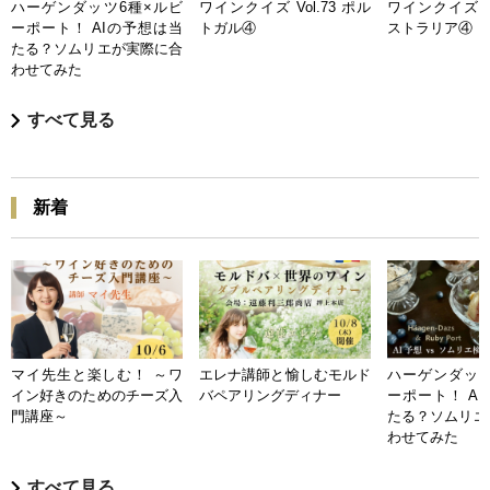
ハーゲンダッツ6種×ルビ
ワインクイズ Vol.73 ポル
ワインクイズ Vo
ーポート！ AIの予想は当
トガル④
ストラリア④
たる？ソムリエが実際に合
わせてみた
すべて見る
新着
マイ先生と楽しむ！ ～ワ
エレナ講師と愉しむモルド
ハーゲンダッツ
イン好きのためのチーズ入
バペアリングディナー
ーポート！ A
門講座～
たる？ソムリエ
わせてみた
すべて見る