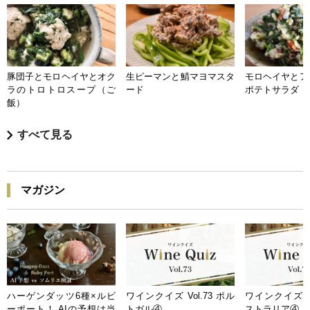
豚団子とモロヘイヤとオク
生ピーマンと鯖マヨマスタ
モロヘイヤとア
ラのトロトロスープ（ご
ード
ポテトサラダ
飯）
すべて見る
マガジン
ハーゲンダッツ6種×ルビ
ワインクイズ Vol.73 ポル
ワインクイズ Vo
ーポート！ AIの予想は当
トガル④
ストラリア④