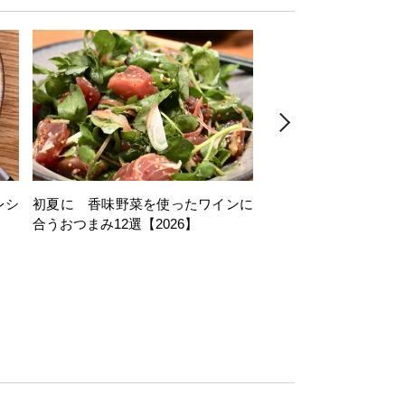
レシ
初夏に 香味野菜を使ったワインに
そら豆を使ったワイン
合うおつまみ12選【2026】
11選【2026】