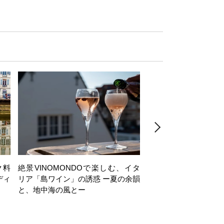
ク料
絶景VINOMONDOで楽しむ、イタ
【日帰り】岩井穂純講
ディ
リア「島ワイン」の誘惑 ー夏の余韻
ヶ岳西麓・注目ワイナ
と、地中海の風とー