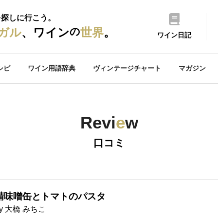
を探しに行こう。
の
ガル
、ワイン
世界
。
ワイン日記
シピ
ワイン用語辞典
ヴィンテージチャート
マガジン
Revi
e
w
口コミ
鯖味噌缶とトマトのパスタ
by 大橋 みちこ