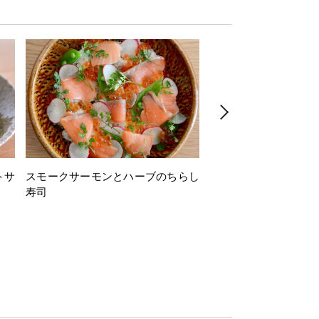
トサ
スモークサーモンとハーブのちらし
とうもろこしと枝豆の
寿司
ミン風味