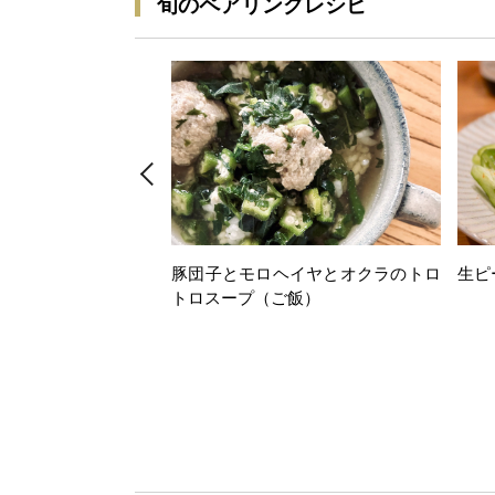
旬のペアリングレシピ
豚団子とモロヘイヤとオクラのトロ
生ピ
トロスープ（ご飯）