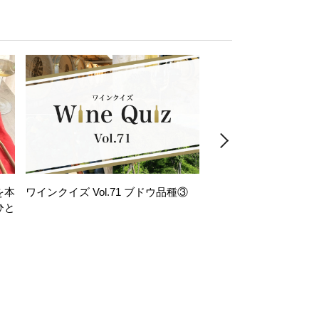
を本
ワインクイズ Vol.71 ブドウ品種③
レモンサワー好きな
ひと
い。「塩せんべい×辛
！
グ」のはじける果実味
お気軽ペアリング】