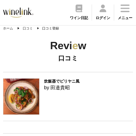
ワイン日記
ログイン
メニュー
ホーム
口コミ
口コミ登録
Revi
e
w
口コミ
炊飯器でビリヤニ風
by 田邉貴昭