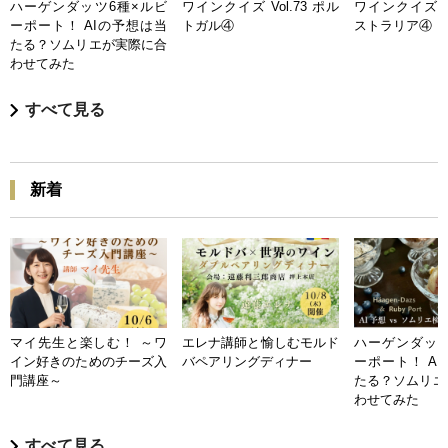
ハーゲンダッツ6種×ルビ
ワインクイズ Vol.73 ポル
ワインクイズ Vo
ーポート！ AIの予想は当
トガル④
ストラリア④
たる？ソムリエが実際に合
わせてみた
すべて見る
新着
マイ先生と楽しむ！ ～ワ
エレナ講師と愉しむモルド
ハーゲンダッツ
イン好きのためのチーズ入
バペアリングディナー
ーポート！ A
門講座～
たる？ソムリエ
わせてみた
すべて見る