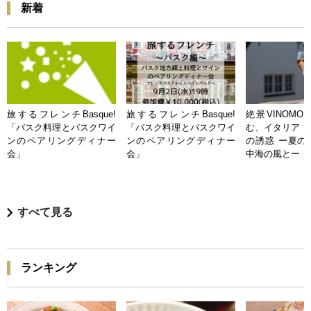
新着
旅するフレンチBasque!
旅するフレンチBasque!
絶景VINOMO
「バスク料理とバスクワイ
「バスク料理とバスクワイ
む、イタリア「
ンのペアリングディナー
ンのペアリングディナー
の誘惑 ー夏の
会」
会」
中海の風とー
すべて見る
ランキング