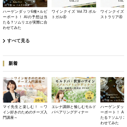
ハーゲンダッツ6種×ルビ
ワインクイズ Vol.73 ポル
ワインクイズ Vo
ーポート！ AIの予想は当
トガル④
ストラリア④
たる？ソムリエが実際に合
わせてみた
すべて見る
新着
マイ先生と楽しむ！ ～ワ
エレナ講師と愉しむモルド
ハーゲンダッツ
イン好きのためのチーズ入
バペアリングディナー
ーポート！ A
門講座～
たる？ソムリエ
わせてみた