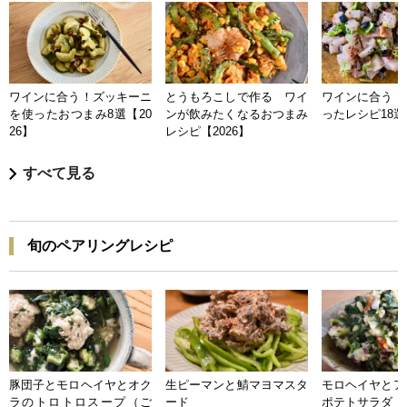
ワインに合う！ズッキーニ
とうもろこしで作る ワイ
ワインに合う 
を使ったおつまみ8選【20
ンが飲みたくなるおつまみ
ったレシピ18選【
26】
レシピ【2026】
すべて見る
旬のペアリングレシピ
豚団子とモロヘイヤとオク
生ピーマンと鯖マヨマスタ
モロヘイヤとア
ラのトロトロスープ（ご
ード
ポテトサラダ