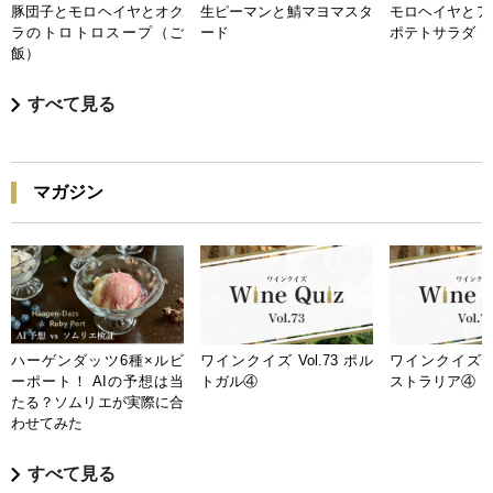
豚団子とモロヘイヤとオク
生ピーマンと鯖マヨマスタ
モロヘイヤとア
ラのトロトロスープ（ご
ード
ポテトサラダ
飯）
すべて見る
マガジン
ハーゲンダッツ6種×ルビ
ワインクイズ Vol.73 ポル
ワインクイズ Vo
ーポート！ AIの予想は当
トガル④
ストラリア④
たる？ソムリエが実際に合
わせてみた
すべて見る