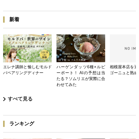
新着
エレナ講師と愉しむモルド
ハーゲンダッツ6種×ルビ
相模屋本店を迎
バペアリングディナー
ーポート！ AIの予想は当
ゴーニュと熟成
たる？ソムリエが実際に合
わせてみた
すべて見る
ランキング