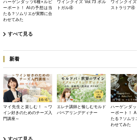
ハーゲンダッツ6種×ルビ
ワインクイズ Vol.73 ポル
ワインクイズ Vo
ーポート！ AIの予想は当
トガル④
ストラリア④
たる？ソムリエが実際に合
わせてみた
すべて見る
新着
マイ先生と楽しむ！ ～ワ
エレナ講師と愉しむモルド
ハーゲンダッツ
イン好きのためのチーズ入
バペアリングディナー
ーポート！ A
門講座～
たる？ソムリエ
わせてみた
すべて見る