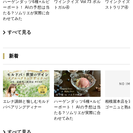
ハーゲンダッツ6種×ルビ
ワインクイズ Vol.73 ポル
ワインクイズ Vo
ーポート！ AIの予想は当
トガル④
ストラリア④
たる？ソムリエが実際に合
わせてみた
すべて見る
新着
エレナ講師と愉しむモルド
ハーゲンダッツ6種×ルビ
相模屋本店を迎
バペアリングディナー
ーポート！ AIの予想は当
ゴーニュと熟成
たる？ソムリエが実際に合
わせてみた
すべて見る