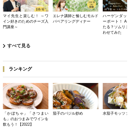
マイ先生と楽しむ！ ～ワ
エレナ講師と愉しむモルド
ハーゲンダッツ
イン好きのためのチーズ入
バペアリングディナー
ーポート！ A
門講座～
たる？ソムリエ
わせてみた
すべて見る
ランキング
「かぼちゃ」「さつまい
茄子のバジル炒め
水茄子モッツァ
も」のおつまみでワインを
飲もう！【2022】