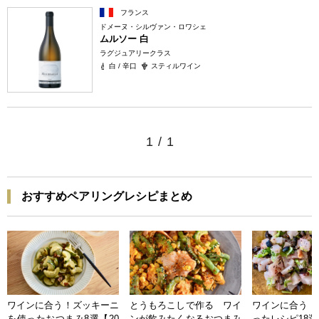
フランス
ドメーヌ・シルヴァン・ロワシェ
ムルソー 白
ラグジュアリークラス
白 / 辛口
スティルワイン
1
/
1
おすすめペアリングレシピまとめ
ワインに合う！ズッキーニ
とうもろこしで作る ワイ
ワインに合う 
を使ったおつまみ8選【20
ンが飲みたくなるおつまみ
ったレシピ18選【