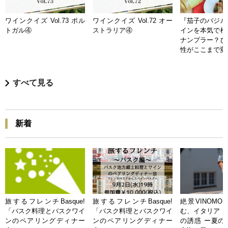
ワインクイズ Vol.73 ポル
ワインクイズ Vol.72 オー
『茄子のバジル
トガル④
ストラリア④
インを本気で検
ナンプラー？ひ
性がここまで変
すべて見る
新着
旅するフレンチBasque!
旅するフレンチBasque!
絶景VINOMO
「バスク料理とバスクワイ
「バスク料理とバスクワイ
む、イタリア「
ンのペアリングディナー
ンのペアリングディナー
の誘惑 ー夏の